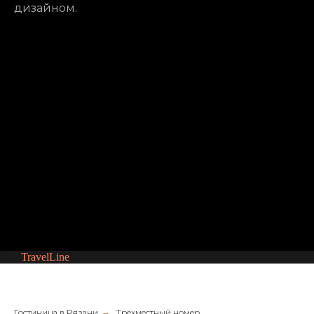
дизайном.
TravelLine
Гостиница в Рязани
→
Трехместный номер